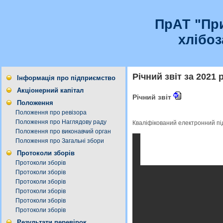
ПрАТ "Пр
хлібо
Річний звіт за 2021 р
Інформація про підприємство
Акціонерний капітал
Річний звіт
Положення
Положення про ревізора
Положення про Наглядову раду
Кваліфікований електронний п
Положення про виконавчий орган
Положення про Загальні збори
Протоколи зборів
Протоколи зборів
Протоколи зборів
Протоколи зборів
Протоколи зборів
Протоколи зборів
Протоколи зборів
Результати перевірок