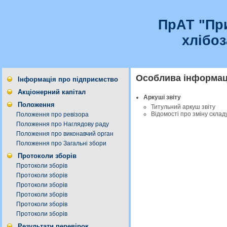
ПрАТ "Пр
хлібо
Особлива інформаці
Інформація про підприємство
Акціонерний капітал
Аркуші звіту
Положення
Титульний аркуш звіту
Відомості про зміну склад
Положення про ревізора
Положення про Наглядову раду
Положення про виконавчий орган
Положення про Загальні збори
Протоколи зборів
Протоколи зборів
Протоколи зборів
Протоколи зборів
Протоколи зборів
Протоколи зборів
Протоколи зборів
Результати перевірок