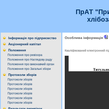
ПрАТ "Пр
хлібо
Особлива інформація
Інформація про підприємство
Акціонерний капітал
Положення
Кваліфікований електронний п
Положення про ревізора
Положення про Наглядову раду
Положення про виконавчий орган
Положення про Загальні збори
Протоколи зборів
Протоколи зборів
Протоколи зборів
Протоколи зборів
Протоколи зборів
Протоколи зборів
Протоколи зборів
Результати перевірок