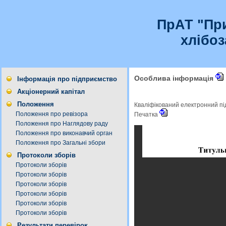
ПрАТ "Пр
хлібо
Особлива інформація
Інформація про підприємство
Акціонерний капітал
Положення
Кваліфікований електронний п
Положення про ревізора
Печатка
Положення про Наглядову раду
Положення про виконавчий орган
Положення про Загальні збори
Протоколи зборів
Протоколи зборів
Протоколи зборів
Протоколи зборів
Протоколи зборів
Протоколи зборів
Протоколи зборів
Результати перевірок